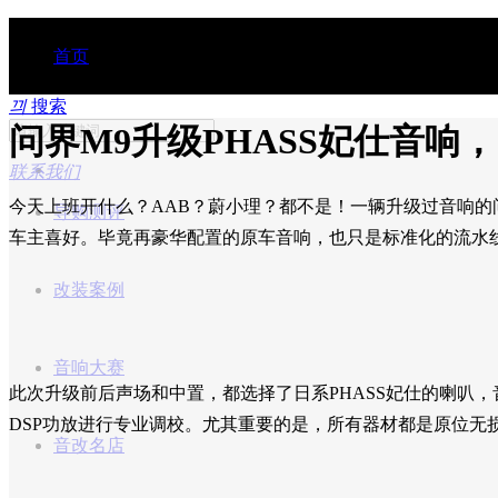
首页
끠
搜索
问界M9升级PHASS妃仕音响
行业动态
联系我们
今天上班开什么？AAB？蔚小理？都不是！一辆升级过音响的问
导购测评
车主喜好。毕竟再豪华配置的原车音响，也只是标准化的流水
改装案例
音响大赛
此次升级前后声场和中置，都选择了日系PHASS妃仕的喇叭
DSP功放进行专业调校。尤其重要的是，所有器材都是原位无
音改名店