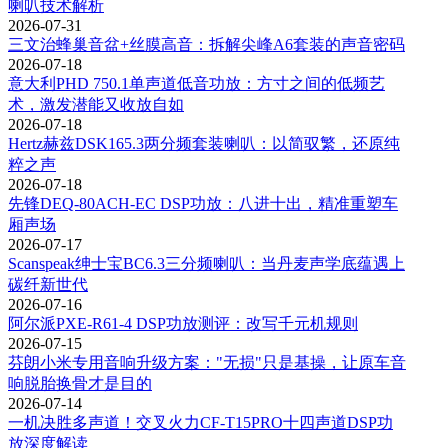
喇叭技术解析
2026-07-31
三文治蜂巢音盆+丝膜高音：拆解尖峰A6套装的声音密码
2026-07-18
意大利PHD 750.1单声道低音功放：方寸之间的低频艺
术，激发潜能又收放自如
2026-07-18
Hertz赫兹DSK165.3两分频套装喇叭：以简驭繁，还原纯
粹之声
2026-07-18
先锋DEQ-80ACH-EC DSP功放：八进十出，精准重塑车
厢声场
2026-07-17
Scanspeak绅士宝BC6.3三分频喇叭：当丹麦声学底蕴遇上
碳纤新世代
2026-07-16
阿尔派PXE-R61-4 DSP功放测评：改写千元机规则
2026-07-15
芬朗小米专用音响升级方案："无损"只是基操，让原车音
响脱胎换骨才是目的
2026-07-14
一机决胜多声道！交叉火力CF-T15PRO十四声道DSP功
放深度解读