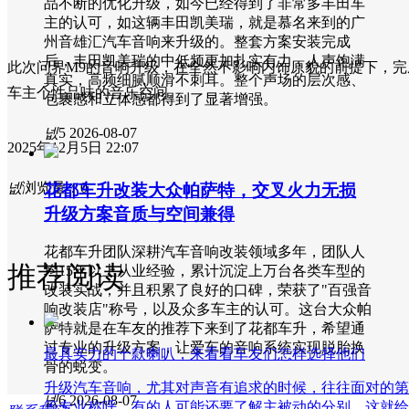
品不断的优化升级，如今已经得到了非常多丰田车
主的认可，如这辆丰田凯美瑞，就是慕名来到的广
州音雄汇汽车音响来升级的。整套方案安装完成
后，丰田凯美瑞的中低频更加扎实有力，人声饱满
此次问界M9的音响升级，在全然不影响内饰原貌的前提下，
真实，高频细腻顺滑不刺耳。整个声场的层次感、
车主个性品味的音乐空间。
包裹感和立体感都得到了显著增强。
넶
5
2026-08-07
2025年12月5日
22:07
넶
浏览量：
0
花都车升改装大众帕萨特，交叉火力无损
升级方案音质与空间兼得
花都车升团队深耕汽车音响改装领域多年，团队人
推荐阅读
均15年以上从业经验，累计沉淀上万台各类车型的
改装实战，并且积累了良好的口碑，荣获了"百强音
响改装店"称号，以及众多车主的认可。这台大众帕
萨特就是在车友的推荐下来到了花都车升，希望通
过专业的升级方案，让爱车的音响系统实现脱胎换
最具实力的十款喇叭，来看看车友们怎样选择他们
骨的蜕变。
升级汽车音响，尤其对声音有追求的时候，往往面对的第
넶
6
2026-08-07
等专业称呼，有的人可能还要了解主被动的分别，这就给