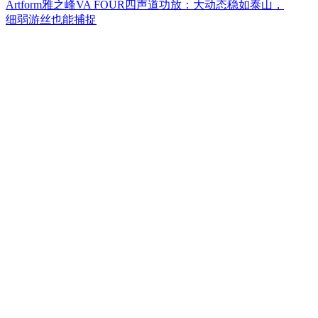
Artform雅之峰VA FOUR四声道功放：大动态稳如泰山，
细弱游丝也能捕捉