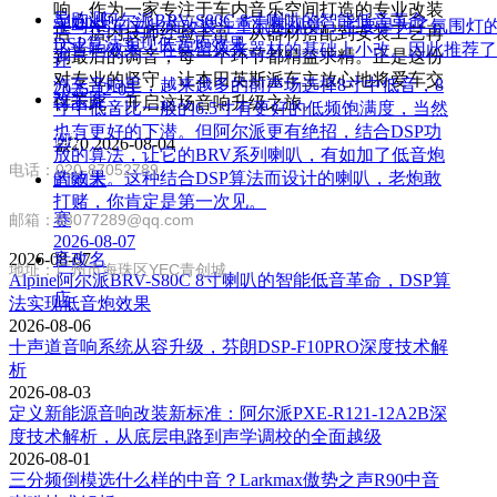
响，作为一家专注于车内音乐空间打造的专业改装
导购测
Alpine阿尔派BRV-S80C 8寸喇叭的智能低音革命，
宝马X5车主此前改装注重氛围视觉，主要是为了氛围灯
店，店内技师经验丰富，从器材搭配到安装工艺再
DSP算法实现低音炮效果
下音响效果，在保留原来器材的基础上小改。因此推荐了
到最后的调音，每一个环节都精益求精。正是这份
评
对专业的坚守，让本田英斯派车主放心地将爱车交
汽车音响里，越来越多的前声场选择8寸中低音，8
2025-12-05
改装案
付于此，开启这场音响升级之旅。
寸中低音比一般的6.5寸有更好的低频饱满度，当然
也有更好的下潜。但阿尔派更有绝招，结合DSP功
联系方式
例
넶
20
2026-08-04
放的算法，让它的BRV系列喇叭，有如加了低音炮
电话：020-87052789
的效果。这种结合DSP算法而设计的喇叭，老炮敢
音响大
打赌，你肯定是第一次见。
赛
邮箱：83077289@qq.com
2026-08-07
2026-08-07
音改名
地址：广州市海珠区YEC青创城
Alpine阿尔派BRV-S80C 8寸喇叭的智能低音革命，DSP算
店
法实现低音炮效果
2026-08-06
十声道音响系统从容升级，芬朗DSP-F10PRO深度技术解
析
2026-08-03
定义新能源音响改装新标准：阿尔派PXE-R121-12A2B深
度技术解析，从底层电路到声学调校的全面越级
2026-08-01
三分频倒模选什么样的中音？Larkmax傲势之声R90中音