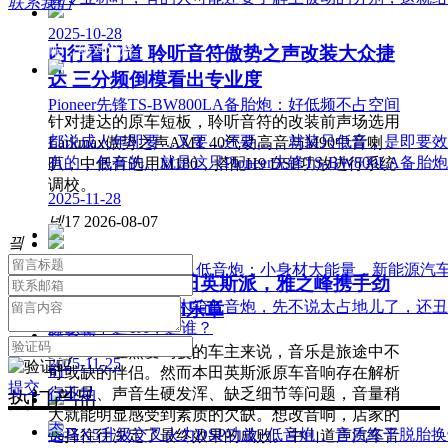
联系我们
2025-10-28
汽车音响，绝对发烧。
内行看门道 聆听音符傲势之声改装大众捷
达 三分频倒模看出专业度
Pioneer先锋TS-BW800LA备胎炮：好低频不占空间
针对捷达的原车短板，聆听音符的改装前声场选用
都说成人年即要…又要…还要…，就装只低音，是即要效
Larkmax傲势之声AMT 40气动高音与M90中音喇
有的，包有的。就是这只Pioneer先锋TS-BW800LA备胎
叭，中低音选用M180，搭配H9 DSP功放进行系统
调校。
2025-11-28
넶
17
2026-08-07
关于
끸
关于我
Addictive尖锋PS200A低音炮：小身材大能量，新能源
中山道声改装本田英斯派，雅之峰携手劲
们
说实在的，传统的木箱低音炮，先不说太占地儿了，还丑的与
浪奏响移动Hi-Fi乐章
所以，不选TA，选谁？
联系我
对于每一位热爱驾驶的车主来说，音乐是旅途中不
快速导航
2025-11-25
们
可或缺的伴侣。然而本田英斯派原车音响存在解析
提交
力不足、声音生硬发浑、缺乏细节等问题，音量稍
行业动
热门产品
大就能明显感受到素质的欠缺。想改音响，店家的
态
宝马X5升级交叉火力DSP功放+低音炮， 音质终于脱胎
选择往往决定了最终效果的成败。中山道声汽车音