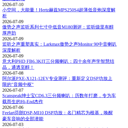
2026-07-10
小空间，大能量！Hertz赫兹MPS250S4超薄低音炮深度解
析
2026-07-09
傲势之声监听系列七寸中低音M180测评：监听级里有醇
厚声韵
2026-07-09
监听之声重塑真实：Larkmax傲势之声Monitor 90中音喇叭
深度解析
2026-07-09
意大利PHD FB6.3KIT三分频喇叭：四十余年声学智慧结
晶，通透至醇！
2026-07-08
阿尔派PXE-X121-12EV专业测评：重新定义DSP功放上
限的"音频中枢"
2026-07-07
Scanspeak绅士宝CD6.3三分频喇叭：历数年打磨，专为车
载而生的Hi-End杰作
2026-07-06
Feelart芬朗DSP-MI10 DSP功放：名门精芯为根基，唤醒
豪车音响的全部潜能
2026-07-03