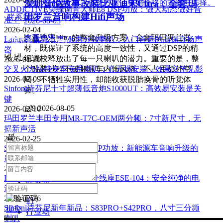
深圳音悦故事改装比亚迪宋Ultra，全套玛
个更大品牌背书、更优方案、更好价格的方案可选择。
ADDICTIVE尖锋调音大师E8 DSP功放：做大动态做好音
田罗兰音响构建Hifi声场
联系我们
准！
2026-08-03
2026-02-04
比亚迪宋Ultra的整套升级方案，全套玛田罗兰器
查看详情
Larkmax傲势之声M6两分频喇叭：入门首选的高保真扬声
汽车音响，绝对发烧。
材，既保证了系统的高度一致性，又通过DSP的精
器
넳
넲
细调校释放出了每一只喇叭的潜力。重要的是，整
2026-01-30
个改装过程不破坏原车内饰风格、不占用额外空
交叉火力福特专车专用喇叭：真无损安装，效果立竿见影
2026-02-09
间、不牺牲实用性，却能收获脱胎换骨的听觉体
Sinfoni诗芬尼十寸超薄低音炮S1000UT：高效易安装是关
验。
键
넶
9
2026-08-05
2026-02-10
玛田罗兰丰田专用MR-T7C-OEM两分频：7寸新尺寸，无
损新声活
关于
끸
2026-02-25
Sinfoni诗芬尼BO12A2B DSP功放：新能源车音响升级的
关于我
最优解
们
2026-01-29
E&S臻乐高紫铜镀金七孔分线座ESE-104：安全纯净的电
联系我
流分配
快速导航
2026-02-26
们
Sinfoni诗芬尼新年新品：S83PRO+S42PRO，八寸三分频
提交
行业动
喇叭