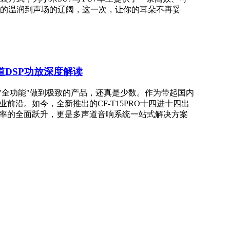
的温润到声场的辽阔，这一次，让你的耳朵不再妥
道DSP功放深度解读
与"全功能"做到极致的产品，还真是少数。作为带起国内
前沿。如今，全新推出的CF-T15PRO十四进十四出
功率的全面跃升，更是多声道音响系统一站式解决方案