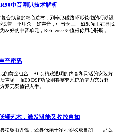
声R90中音喇叭技术解析
从PGC复合纸盆的精心选材，到伞形磁路环形钕磁的巧妙设
在诉说着一个理念：好声音，中音为王。如果你正在寻找
的中音单元，Reference 90值得你用心聆听。
声音密码
品质与性价比的黄金组合。A6以精致透明的声音和灵活的安装方
后声场，而E8 DSP功放则将整套系统的潜力充分释
方案无疑值得入手。
间的低频艺术，激发潜能又收放自如
要松容有弹性，还要低频干净利落收放自如……那么