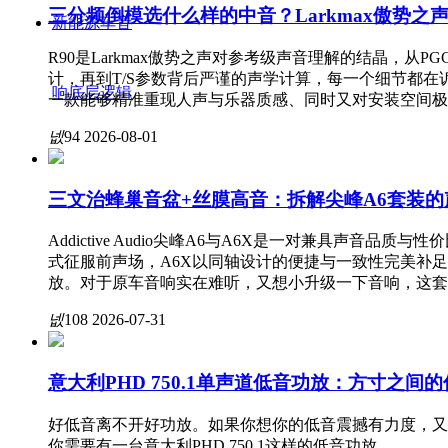
三分频倒模选什么样的中音？Larkmax傲势之
新能源车音
R90是Larkmax傲势之声对参考级声音理解的结晶，
计，再到T/S参数背后严谨的声学计算，每一个细节都
响底层逻辑
一款能够精准重现人声与乐器质感、同时又对安装空间极为友好
넶
94
2026-08-01
三文治蜂巢音盆+丝膜高音：拆解尖峰A6套装的
Addictive Audio尖峰A6与A6X是一对兼具声音
式征服前声场，A6X以同轴设计的便捷与一致性完美补足
放。对于原车音响实在难听，又想小升级一下音响，这套
넶
108
2026-07-31
意大利PHD 750.1单声道低音功放：方寸之
好低音离不开好功放。如果你想你的低音震撼有力度，又
你需要有一台意大利PHD 750.1这样的低音功放。