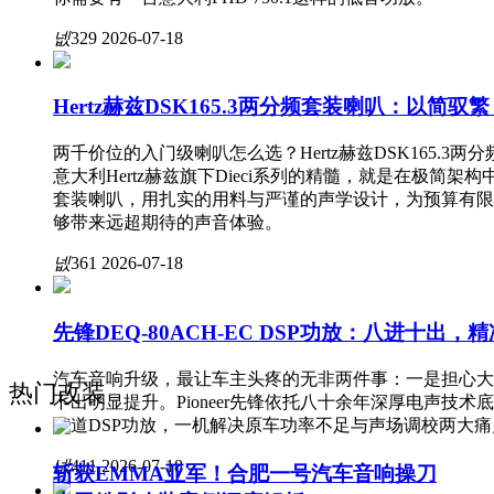
넶
329
2026-07-18
Hertz赫兹DSK165.3两分频套装喇叭：以简
两千价位的入门级喇叭怎么选？Hertz赫兹DSK165.3
意大利Hertz赫兹旗下Dieci系列的精髓，就是在极简架
套装喇叭，用扎实的用料与严谨的声学设计，为预算有限
够带来远超期待的声音体验。
넶
361
2026-07-18
先锋DEQ-80ACH-EC DSP功放：八进十出
汽车音响升级，最让车主头疼的无非两件事：一是担心大
热门改装
不出明显提升。Pioneer先锋依托八十余年深厚电声技术底蕴
声道DSP功放，一机解决原车功率不足与声场调校两大痛
넶
411
2026-07-18
斩获EMMA亚军！合肥一号汽车音响操刀