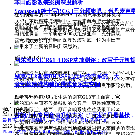
本田皓影改装案例深度解析
Scanspeak绅士宝BC6.3三分频喇叭：当丹
在刚刚落幕的2026年EMMA（欧洲汽车多媒体竞赛
联盟）东部精英海选赛中，一台来自合肥一号汽车
Scanspeak绅士宝BC6.3三分频喇叭，每一个技术决
音响改装的本田皓影脱颖而出，凭借极致系统设计
的严谨回答。对于希望以合理预算迈入发烧改装的车载音响
与精准调音，一举斩获3000欧组别亚军，充分展现
了合肥一号汽车音响的深厚改装功底，也为本田车
넶
464
2026-07-17
主带来了全新的音响升级思路。
넶
0
2026-08-05
阿尔派PXE-R61-4 DSP功放测评：改写千元机
2026年汽车后市场内卷与机遇并存，阿尔派PXE-R61
别克GL8改装PHASS妃仕环绕声系统，天
术和调音，在1000元左右的价位上构建了一个几乎没有
音部落精准构建沉浸式音乐车空间
的便宜，而是当下市场背景下，以价格用良币驱除劣币。
넶
467
2026-07-16
对于每一位追求品质生活的别克GL8车主而言，宽
敞的车内空间不仅是移动的会客厅，更是独享音乐
热门产品
的私密殿堂。然而，原厂音响系统往往受限于成本
2025-10-28
芬朗小米专用音响升级方案："无损"只是基操
考量，难以真正释放音乐的魅力。近日，天意部落
最具实力的十款喇叭，来看看车友们怎样选择他们
汽车音响就迎来了一台别克GL8，以以日本PHASS
2025-11-28
小米汽车在智能与性能上已足够优秀，但原车音响的表现
妃仕为核心，从声场架构到功率驱动进行了全面升
Pioneer先锋TS-BW800LA备胎炮：好低频不占空间
案，以深厚的声学基因加持、精准的车型匹配、无损的安装
级，打造出"Hi-Fi级沉浸式环绕声"效果。