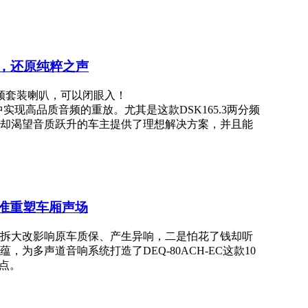
驭繁，还原纯粹之声
两分频套装喇叭，可以闭眼入！
构中实现高品质音频的重放。尤其是这款DSK165.3两分频
却渴望音质跃升的车主提供了理想解决方案，并且能
，精准重塑车厢声场
拆大改影响原车质保、产生异响，二是怕花了钱却听
，为多声道音响系统打造了DEQ-80ACH-EC这款10
点。