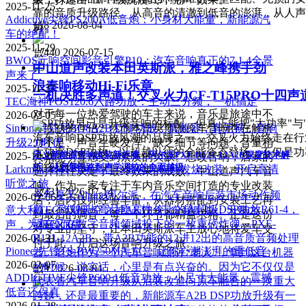
2025-11-25
靠的音质升级路径。从高音的清澈到低音的澎湃，从人声
Addictive尖锋PS200A低音炮：小身材大能量，新能源汽
넶
8
2026-08-04
协。
车的绝配！
2025-11-29
넶
440
2026-07-15
BWOS元响空间影音引擎P10：汽车音响真正的7.1.4全景
中山道声改装本田英斯派，雅之峰携手劲
声来了
浪奏响移动Hi-Fi乐章
2025-11-27
一机决胜多声道！交叉火力CF-T15PRO十四声
TEC海神POS120.6六路功放：主动三分频，一机搞定
对于每一位热爱驾驶的车主来说，音乐是旅途中不
2026-02-05
DSP功放早已是升级音响的标配，但真正能把"大功率"
Sinfoni诗芬尼BO8A2B DSP功放：真兼容，真无损，音响
可或缺的伴侣。然而本田英斯派原车音响存在解析
汽车音响DSP功放风潮的品牌之一，交叉火力始终走在行业
升级2.0时代
力不足、声音生硬发浑、缺乏细节等问题，音量稍
大功率DSP功放，以超越以往的全能姿态登场，不仅是
定义新能源音响改装新标准：阿尔派PXE-R121-12A2B深度技术解
2025-10-28
大就能明显感受到素质的欠缺。想改音响，店家的
的终极作答。
析，从底层电路到声学调校的全面越级
Larkmax AMT气动高音：原位无损到发烧改装，开启高清
选择往往决定了最终效果的成败。中山道声汽车音
听觉之旅
响，作为一家专注于车内音乐空间打造的专业改装
넶
431
2026-07-14
今年夏天Alpine阿尔派，在汽车音响后装市场动作频
2026-02-06
店，店内技师经验丰富，从器材搭配到安装工艺再
频，不仅推出高品质高性价比的入门级DSP功放R61-4，
意大利TEC旗舰天空之神AET8.3三分频喇叭：天籁之
到最后的调音，每一个环节都精益求精。正是这份
现在又在数字音频领域投下的一枚重磅炸弹—PXE-
声，为极致而生
对专业的坚守，让本田英斯派车主放心地将爱车交
2026-01-31
R121-12A2B，带A2B功能的12进12出的高音质音频处理
付于此，开启这场音响升级之旅。
Pioneer先锋TS-BW250MA-EC：让你心潮澎湃的重低音
器。老炮作为一个汽车音响测评“老人”，拿到这台机器
2026-02-07
的时候，说实话，心里是有点兴奋的。因为它不仅仅是
넶
9
2026-08-04
ADDICTIVE尖锋P600.1低音功放：小尺寸大能量，震撼
代表着汽车音响升级从后装改造向原车融合的一次重大
低音还保真
跨越，还是最重要的，新能源车A2B DSP功放升级有一
2026-01-28