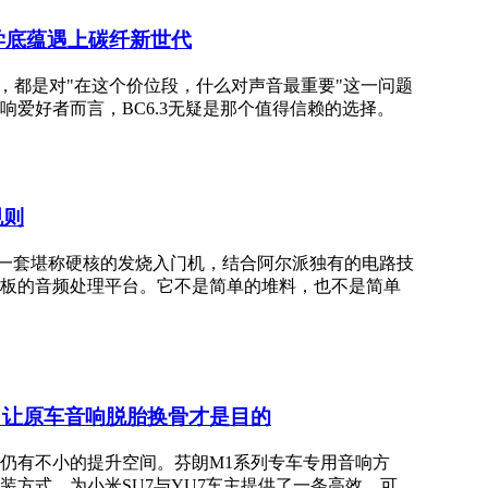
麦声学底蕴遇上碳纤新世代
策背后，都是对"在这个价位段，什么对声音最重要"这一问题
爱好者而言，BC6.3无疑是那个值得信赖的选择。
规则
-4用一套堪称硬核的发烧入门机，结合阿尔派独有的电路技
短板的音频处理平台。它不是简单的堆料，也不是简单
，让原车音响脱胎换骨才是目的
仍有不小的提升空间。芬朗M1系列专车专用音响方
方式，为小米SU7与YU7车主提供了一条高效、可