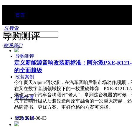
首页
끠
搜索
导购测评
行业动态
联系我们
导购测评
定义新能源音响改装新标准：阿尔派PXE-R121
的全面越级
改装案例
今年夏天Alpine阿尔派，在汽车音响后装市场动作频频，
在又在数字音频领域投下的一枚重磅炸弹—PXE-R121-1
炮作为一个汽车音响测评“老人”，拿到这台机器的时候
音响大赛
汽车音响升级从后装改造向原车融合的一次重大跨越，还是
品牌背书、更优方案、更好价格的方案可选择。
音改名店
넶
20
2026-08-03