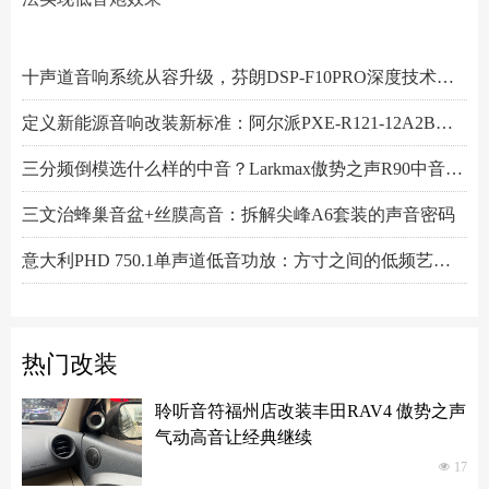
阿尔派PXE-R61-4 DSP功放测评：改写千元机规则
小空间，大能量！Hertz赫兹MPS250S4超薄低音炮深度解析
Scanspeak绅士宝BC6.3三分频喇叭：当丹麦声学底蕴遇上碳纤新世代
Alpine阿尔派BRV-S80C 8寸喇叭的智能低音革命，DSP算法实现低音炮效果
芬朗小米专用音响升级方案："无损"只是基操，让原车音响脱胎换骨才是目的
Scanspeak绅士宝CD6.3三分频喇叭：历数年打磨，专为车载而生的Hi-End杰作
监听之声重塑真实：Larkmax傲势之声Monitor 90中音喇叭深度解析
一机决胜多声道！交叉火力CF-T15PRO十四声道DSP功放深度解读
阿尔派PXE-X121-12EV专业测评：重新定义DSP功放上限的"音频中枢"
Feelart芬朗DSP-MI10 DSP功放：名门精芯为根基，唤醒豪车音响的全部潜能
先锋DEQ-80ACH-EC DSP功放：八进十出，精准重塑车厢声场
傲势之声监听系列七寸中低音M180测评：监听级里有醇厚声韵
意大利PHD FB6.3KIT三分频喇叭：四十余年声学智慧结晶，通透至醇！
Artform雅之峰VA FOUR四声道功放：大动态稳如泰山，细弱游丝也能捕捉
十声道音响系统从容升级，芬朗DSP-F10PRO深度技术解析
定义新能源音响改装新标准：阿尔派PXE-R121-12A2B深度技术解析，从底层电路到声学调校的全面越级
三分频倒模选什么样的中音？Larkmax傲势之声R90中音喇叭技术解析
三文治蜂巢音盆+丝膜高音：拆解尖峰A6套装的声音密码
意大利PHD 750.1单声道低音功放：方寸之间的低频艺术，激发潜能又收放自如
Hertz赫兹DSK165.3两分频套装喇叭：以简驭繁，还原纯粹之声
热门改装
聆听音符福州店改装丰田RAV4 傲势之声
气动高音让经典继续
넶
17