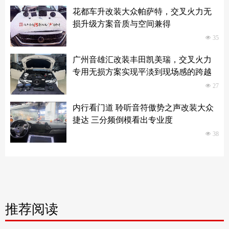
花都车升改装大众帕萨特，交叉火力无
损升级方案音质与空间兼得
넶
35
广州音雄汇改装丰田凯美瑞，交叉火力
专用无损方案实现平淡到现场感的跨越
넶
27
内行看门道 聆听音符傲势之声改装大众
捷达 三分频倒模看出专业度
넶
38
推荐阅读