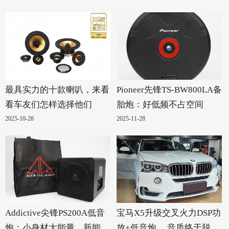
最具实力的十款喇叭，来看
Pioneer先锋TS-BW800LA备
看车友们怎样选择他们
胎炮：好低频不占空间
2025-10-28
2025-11-28
Addictive尖锋PS200A低音
宝马X5升级交叉火力DSP功
炮：小身材大能量，新能源
放+低音炮， 音质终于脱胎