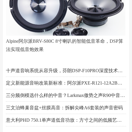
Alpine阿尔派BRV-S80C 8寸喇叭的智能低音革命，DSP算
法实现低音炮效果
阿尔派PXE-R61-4 DSP功放测评：改写千元机规则
小空间，大能量！Hertz赫兹MPS250S4超薄低音炮深度解析
Scanspeak绅士宝BC6.3三分频喇叭：当丹麦声学底蕴遇上碳纤新世代
Alpine阿尔派BRV-S80C 8寸喇叭的智能低音革命，DSP算法实现低音炮效果
芬朗小米专用音响升级方案："无损"只是基操，让原车音响脱胎换骨才是目的
Scanspeak绅士宝CD6.3三分频喇叭：历数年打磨，专为车载而生的Hi-End杰作
监听之声重塑真实：Larkmax傲势之声Monitor 90中音喇叭深度解析
一机决胜多声道！交叉火力CF-T15PRO十四声道DSP功放深度解读
阿尔派PXE-X121-12EV专业测评：重新定义DSP功放上限的"音频中枢"
Feelart芬朗DSP-MI10 DSP功放：名门精芯为根基，唤醒豪车音响的全部潜能
先锋DEQ-80ACH-EC DSP功放：八进十出，精准重塑车厢声场
傲势之声监听系列七寸中低音M180测评：监听级里有醇厚声韵
意大利PHD FB6.3KIT三分频喇叭：四十余年声学智慧结晶，通透至醇！
Artform雅之峰VA FOUR四声道功放：大动态稳如泰山，细弱游丝也能捕捉
十声道音响系统从容升级，芬朗DSP-F10PRO深度技术解析
定义新能源音响改装新标准：阿尔派PXE-R121-12A2B深度技术解析，从底层电路到声学调校的全面越级
三分频倒模选什么样的中音？Larkmax傲势之声R90中音喇叭技术解析
三文治蜂巢音盆+丝膜高音：拆解尖峰A6套装的声音密码
意大利PHD 750.1单声道低音功放：方寸之间的低频艺术，激发潜能又收放自如
Hertz赫兹DSK165.3两分频套装喇叭：以简驭繁，还原纯粹之声