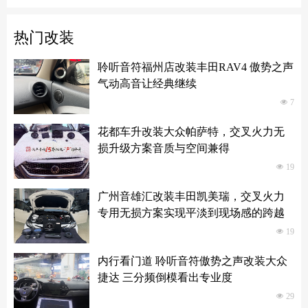
热门改装
聆听音符福州店改装丰田RAV4 傲势之声
气动高音让经典继续
넶
7
花都车升改装大众帕萨特，交叉火力无
损升级方案音质与空间兼得
넶
19
广州音雄汇改装丰田凯美瑞，交叉火力
专用无损方案实现平淡到现场感的跨越
넶
19
内行看门道 聆听音符傲势之声改装大众
捷达 三分频倒模看出专业度
넶
29