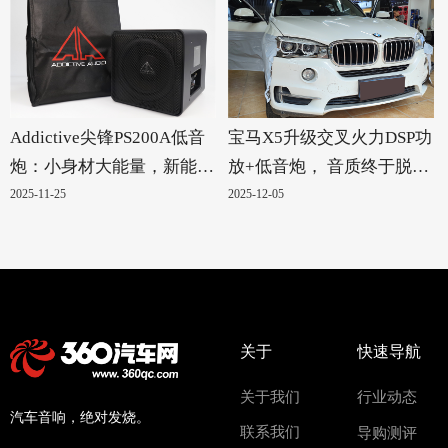
Addictive尖锋PS200A低音
宝马X5升级交叉火力DSP功
炮：小身材大能量，新能源
放+低音炮， 音质终于脱胎
汽车的绝配！
换骨
2025-11-25
2025-12-05
关于
快速导航
关于我们
行业动态
汽车音响，绝对发烧。
联系我们
导购测评