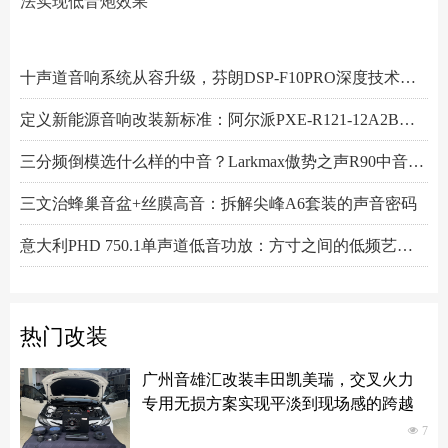
法实现低音炮效果
阿尔派PXE-R61-4 DSP功放测评：改写千元机规则
小空间，大能量！Hertz赫兹MPS250S4超薄低音炮深度解析
Scanspeak绅士宝BC6.3三分频喇叭：当丹麦声学底蕴遇上碳纤新世代
Alpine阿尔派BRV-S80C 8寸喇叭的智能低音革命，DSP算法实现低音炮效果
芬朗小米专用音响升级方案："无损"只是基操，让原车音响脱胎换骨才是目的
Scanspeak绅士宝CD6.3三分频喇叭：历数年打磨，专为车载而生的Hi-End杰作
监听之声重塑真实：Larkmax傲势之声Monitor 90中音喇叭深度解析
一机决胜多声道！交叉火力CF-T15PRO十四声道DSP功放深度解读
阿尔派PXE-X121-12EV专业测评：重新定义DSP功放上限的"音频中枢"
Feelart芬朗DSP-MI10 DSP功放：名门精芯为根基，唤醒豪车音响的全部潜能
先锋DEQ-80ACH-EC DSP功放：八进十出，精准重塑车厢声场
傲势之声监听系列七寸中低音M180测评：监听级里有醇厚声韵
意大利PHD FB6.3KIT三分频喇叭：四十余年声学智慧结晶，通透至醇！
Artform雅之峰VA FOUR四声道功放：大动态稳如泰山，细弱游丝也能捕捉
十声道音响系统从容升级，芬朗DSP-F10PRO深度技术解析
定义新能源音响改装新标准：阿尔派PXE-R121-12A2B深度技术解析，从底层电路到声学调校的全面越级
三分频倒模选什么样的中音？Larkmax傲势之声R90中音喇叭技术解析
三文治蜂巢音盆+丝膜高音：拆解尖峰A6套装的声音密码
意大利PHD 750.1单声道低音功放：方寸之间的低频艺术，激发潜能又收放自如
Hertz赫兹DSK165.3两分频套装喇叭：以简驭繁，还原纯粹之声
热门改装
广州音雄汇改装丰田凯美瑞，交叉火力
专用无损方案实现平淡到现场感的跨越
넶
7