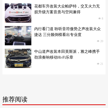
花都车升改装大众帕萨特，交叉火力无
损升级方案音质与空间兼得
넶
8
内行看门道 聆听音符傲势之声改装大众
捷达 三分频倒模看出专业度
넶
20
中山道声改装本田英斯派，雅之峰携手
劲浪奏响移动Hi-Fi乐章
넶
21
推荐阅读