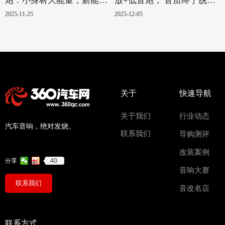
炮：小身材大能量，新能源
放+低音炮， 音质终于脱胎
汽车的绝配！
换骨
2025-11-25
2025-12-05
关于
快速导航
关于我们
行业动态
汽车音响，绝对发烧。
联系我们
导购测评
改装案例
40
分享
音响大赛
联系我们
音改名店
联系方式