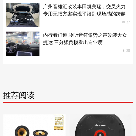
广州音雄汇改装丰田凯美瑞，交叉火力
专用无损方案实现平淡到现场感的跨越
넶
27
内行看门道 聆听音符傲势之声改装大众
捷达 三分频倒模看出专业度
넶
38
推荐阅读