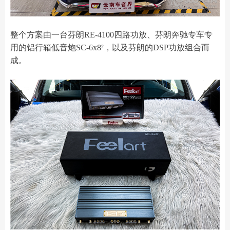
整个方案由一台芬朗RE-4100四路功放、芬朗奔驰专车专
用的铝行箱低音炮SC-6x8²，以及芬朗的DSP功放组合而
成。