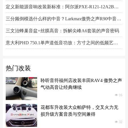
定义新能源音响改装新标准：阿尔派PXE-R121-12A2B深度技术解析，从底层电路到声学调校的全面越级
三分频倒模选什么样的中音？Larkmax傲势之声R90中音喇叭技术解析
三文治蜂巢音盆+丝膜高音：拆解尖峰A6套装的声音密码
意大利PHD 750.1单声道低音功放：方寸之间的低频艺术，激发潜能又收放自如
Hertz赫兹DSK165.3两分频套装喇叭：以简驭繁，还原纯粹之声
热门改装
聆听音符福州店改装丰田RAV4 傲势之声
气动高音让经典继续
넶
16
花都车升改装大众帕萨特，交叉火力无
损升级方案音质与空间兼得
넶
32