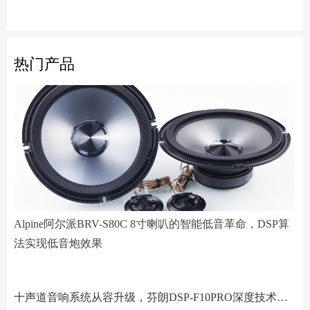
热门产品
Alpine阿尔派BRV-S80C 8寸喇叭的智能低音革命，DSP算
法实现低音炮效果
阿尔派PXE-R61-4 DSP功放测评：改写千元机规则
小空间，大能量！Hertz赫兹MPS250S4超薄低音炮深度解析
Scanspeak绅士宝BC6.3三分频喇叭：当丹麦声学底蕴遇上碳纤新世代
Alpine阿尔派BRV-S80C 8寸喇叭的智能低音革命，DSP算法实现低音炮效果
芬朗小米专用音响升级方案："无损"只是基操，让原车音响脱胎换骨才是目的
Scanspeak绅士宝CD6.3三分频喇叭：历数年打磨，专为车载而生的Hi-End杰作
监听之声重塑真实：Larkmax傲势之声Monitor 90中音喇叭深度解析
一机决胜多声道！交叉火力CF-T15PRO十四声道DSP功放深度解读
阿尔派PXE-X121-12EV专业测评：重新定义DSP功放上限的"音频中枢"
Feelart芬朗DSP-MI10 DSP功放：名门精芯为根基，唤醒豪车音响的全部潜能
先锋DEQ-80ACH-EC DSP功放：八进十出，精准重塑车厢声场
傲势之声监听系列七寸中低音M180测评：监听级里有醇厚声韵
意大利PHD FB6.3KIT三分频喇叭：四十余年声学智慧结晶，通透至醇！
Artform雅之峰VA FOUR四声道功放：大动态稳如泰山，细弱游丝也能捕捉
十声道音响系统从容升级，芬朗DSP-F10PRO深度技术解析