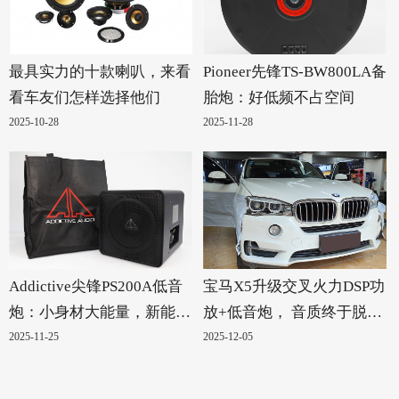
最具实力的十款喇叭，来看
Pioneer先锋TS-BW800LA备
看车友们怎样选择他们
胎炮：好低频不占空间
2025-10-28
2025-11-28
Addictive尖锋PS200A低音
宝马X5升级交叉火力DSP功
炮：小身材大能量，新能源
放+低音炮， 音质终于脱胎
汽车的绝配！
换骨
2025-11-25
2025-12-05