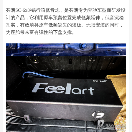
芬朗SC-6x8²铝行箱低音炮，是芬朗专为奔驰车型而研发设
计的产品，它利用原车预留位置完成低频延伸，低音沉稳
扎实，有效填补原车低频缺失的短板。无损安装的同时，
为座舱带来富有弹性的下盘支撑。