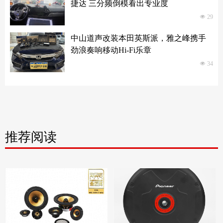
捷达 三分频倒模看出专业度
넶
29
中山道声改装本田英斯派，雅之峰携手
劲浪奏响移动Hi-Fi乐章
넶
34
推荐阅读