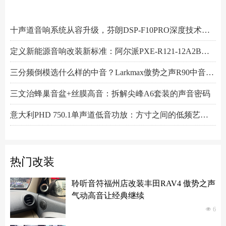
阿尔派PXE-R61-4 DSP功放测评：改写千元机规则
小空间，大能量！Hertz赫兹MPS250S4超薄低音炮深度解析
Scanspeak绅士宝BC6.3三分频喇叭：当丹麦声学底蕴遇上碳纤新世代
Alpine阿尔派BRV-S80C 8寸喇叭的智能低音革命，DSP算法实现低音炮效果
芬朗小米专用音响升级方案："无损"只是基操，让原车音响脱胎换骨才是目的
Scanspeak绅士宝CD6.3三分频喇叭：历数年打磨，专为车载而生的Hi-End杰作
监听之声重塑真实：Larkmax傲势之声Monitor 90中音喇叭深度解析
一机决胜多声道！交叉火力CF-T15PRO十四声道DSP功放深度解读
阿尔派PXE-X121-12EV专业测评：重新定义DSP功放上限的"音频中枢"
Feelart芬朗DSP-MI10 DSP功放：名门精芯为根基，唤醒豪车音响的全部潜能
先锋DEQ-80ACH-EC DSP功放：八进十出，精准重塑车厢声场
傲势之声监听系列七寸中低音M180测评：监听级里有醇厚声韵
意大利PHD FB6.3KIT三分频喇叭：四十余年声学智慧结晶，通透至醇！
Artform雅之峰VA FOUR四声道功放：大动态稳如泰山，细弱游丝也能捕捉
十声道音响系统从容升级，芬朗DSP-F10PRO深度技术解析
定义新能源音响改装新标准：阿尔派PXE-R121-12A2B深度技术解析，从底层电路到声学调校的全面越级
三分频倒模选什么样的中音？Larkmax傲势之声R90中音喇叭技术解析
三文治蜂巢音盆+丝膜高音：拆解尖峰A6套装的声音密码
意大利PHD 750.1单声道低音功放：方寸之间的低频艺术，激发潜能又收放自如
Hertz赫兹DSK165.3两分频套装喇叭：以简驭繁，还原纯粹之声
热门改装
聆听音符福州店改装丰田RAV4 傲势之声
气动高音让经典继续
넶
6