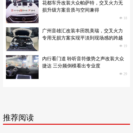
花都车升改装大众帕萨特，交叉火力无
损升级方案音质与空间兼得
넶
18
广州音雄汇改装丰田凯美瑞，交叉火力
专用无损方案实现平淡到现场感的跨越
넶
19
内行看门道 聆听音符傲势之声改装大众
捷达 三分频倒模看出专业度
넶
29
推荐阅读