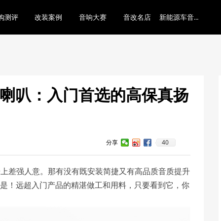
新能源车音响底层逻辑
购测评
改装案例
音响大赛
音改名店
分频喇叭：入门首选的高保真扬
40
分享
升上差强人意。那有没有既安装简捷又有高品质音质提升
叭就是！远超入门产品的精湛做工和用料，只要看到它，你