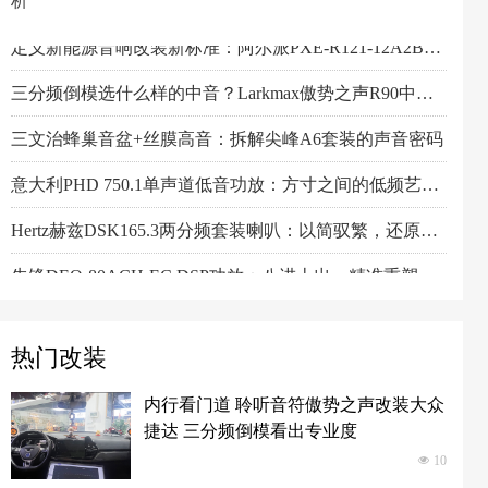
析
阿尔派PXE-R61-4 DSP功放测评：改写千元机规则
一机决胜多声道！交叉火力CF-T15PRO十四声道DSP功放深度解读
阿尔派PXE-X121-12EV专业测评：重新定义DSP功放上限的"音频中枢"
Feelart芬朗DSP-MI10 DSP功放：名门精芯为根基，唤醒豪车音响的全部潜能
傲势之声监听系列七寸中低音M180测评：监听级里有醇厚声韵
意大利PHD FB6.3KIT三分频喇叭：四十余年声学智慧结晶，通透至醇！
Artform雅之峰VA FOUR四声道功放：大动态稳如泰山，细弱游丝也能捕捉
十声道音响系统从容升级，芬朗DSP-F10PRO深度技术解析
小空间，大能量！Hertz赫兹MPS250S4超薄低音炮深度解析
Scanspeak绅士宝BC6.3三分频喇叭：当丹麦声学底蕴遇上碳纤新世代
芬朗小米专用音响升级方案："无损"只是基操，让原车音响脱胎换骨才是目的
Scanspeak绅士宝CD6.3三分频喇叭：历数年打磨，专为车载而生的Hi-End杰作
监听之声重塑真实：Larkmax傲势之声Monitor 90中音喇叭深度解析
Pioneer先锋全新TS-ER650C两分频喇叭：轻烧简装升级的性价比之选
定义新能源音响改装新标准：阿尔派PXE-R121-12A2B深度技术解析，从底层电路到声学调校的全面越级
三分频倒模选什么样的中音？Larkmax傲势之声R90中音喇叭技术解析
三文治蜂巢音盆+丝膜高音：拆解尖峰A6套装的声音密码
意大利PHD 750.1单声道低音功放：方寸之间的低频艺术，激发潜能又收放自如
Hertz赫兹DSK165.3两分频套装喇叭：以简驭繁，还原纯粹之声
先锋DEQ-80ACH-EC DSP功放：八进十出，精准重塑车厢声场
热门改装
内行看门道 聆听音符傲势之声改装大众
捷达 三分频倒模看出专业度
넶
10