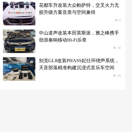
花都车升改装大众帕萨特，交叉火力无
损升级方案音质与空间兼得
넶
6
中山道声改装本田英斯派，雅之峰携手
劲浪奏响移动Hi-Fi乐章
넶
20
别克GL8改装PHASS妃仕环绕声系统，
天音部落精准构建沉浸式音乐车空间
넶
20