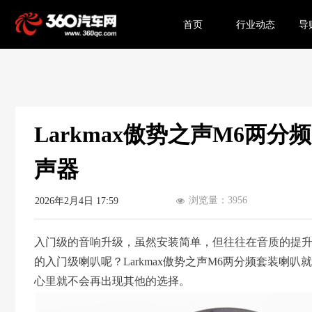
首页
行业动态
导
Larkmax傲势之声M6两
声器
浏览量：
3956
2026年2月4日
17:59
넶
入门级的音响升级，虽然安装简单，但往往在音质的提
的入门级喇叭呢？Larkmax傲势之声M6两分频套装喇
心里就不会再出现其他的选择。