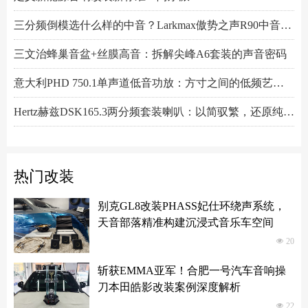
三分频倒模选什么样的中音？Larkmax傲势之声R90中音喇叭技术解析
三文治蜂巢音盆+丝膜高音：拆解尖峰A6套装的声音密码
意大利PHD 750.1单声道低音功放：方寸之间的低频艺术，激发潜能又收放自如
Hertz赫兹DSK165.3两分频套装喇叭：以简驭繁，还原纯粹之声
先锋DEQ-80ACH-EC DSP功放：八进十出，精准重塑车厢声场
热门改装
别克GL8改装PHASS妃仕环绕声系统，
天音部落精准构建沉浸式音乐车空间
넶
20
斩获EMMA亚军！合肥一号汽车音响操
刀本田皓影改装案例深度解析
넶
22