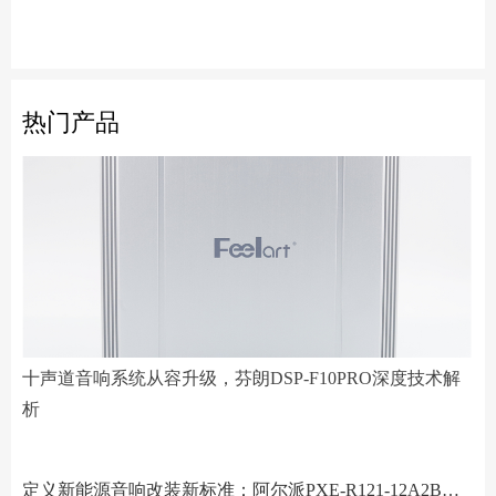
热门产品
十声道音响系统从容升级，芬朗DSP-F10PRO深度技术解
析
阿尔派PXE-R61-4 DSP功放测评：改写千元机规则
十声道音响系统从容升级，芬朗DSP-F10PRO深度技术解析
小空间，大能量！Hertz赫兹MPS250S4超薄低音炮深度解析
Scanspeak绅士宝BC6.3三分频喇叭：当丹麦声学底蕴遇上碳纤新世代
芬朗小米专用音响升级方案："无损"只是基操，让原车音响脱胎换骨才是目的
Scanspeak绅士宝CD6.3三分频喇叭：历数年打磨，专为车载而生的Hi-End杰作
监听之声重塑真实：Larkmax傲势之声Monitor 90中音喇叭深度解析
Pioneer先锋全新TS-ER650C两分频喇叭：轻烧简装升级的性价比之选
一机决胜多声道！交叉火力CF-T15PRO十四声道DSP功放深度解读
阿尔派PXE-X121-12EV专业测评：重新定义DSP功放上限的"音频中枢"
Feelart芬朗DSP-MI10 DSP功放：名门精芯为根基，唤醒豪车音响的全部潜能
傲势之声监听系列七寸中低音M180测评：监听级里有醇厚声韵
意大利PHD FB6.3KIT三分频喇叭：四十余年声学智慧结晶，通透至醇！
Artform雅之峰VA FOUR四声道功放：大动态稳如泰山，细弱游丝也能捕捉
定义新能源音响改装新标准：阿尔派PXE-R121-12A2B深度技术解析，从底层电路到声学调校的全面越级