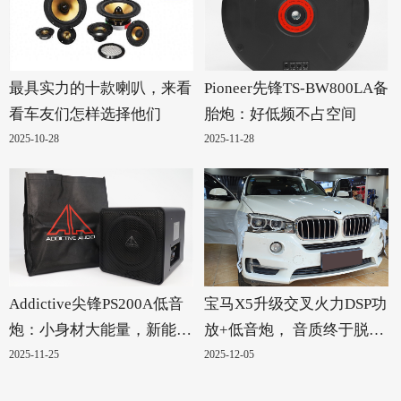
最具实力的十款喇叭，来看
Pioneer先锋TS-BW800LA备
看车友们怎样选择他们
胎炮：好低频不占空间
2025-10-28
2025-11-28
Addictive尖锋PS200A低音
宝马X5升级交叉火力DSP功
炮：小身材大能量，新能源
放+低音炮， 音质终于脱胎
汽车的绝配！
换骨
2025-11-25
2025-12-05