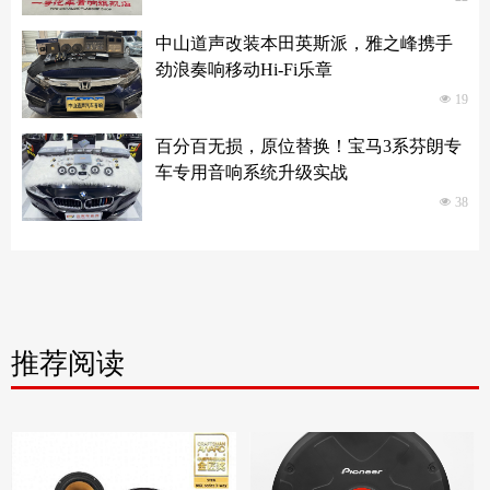
中山道声改装本田英斯派，雅之峰携手
劲浪奏响移动Hi-Fi乐章
넶
19
百分百无损，原位替换！宝马3系芬朗专
车专用音响系统升级实战
넶
38
推荐阅读